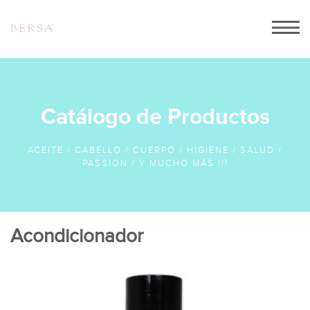
INICIO
ACERCA DE NOSOTROS
CATALOGO
Catálogo de Productos
PEDIDOS
ACEITE / CABELLO / CUERPO / HIGIENE / SALUD /
CONTACTO
PASSION / Y MUCHO MÁS !!!
Acondicionador