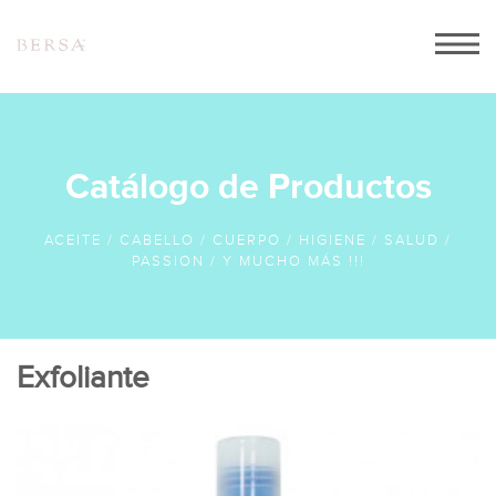
INICIO
ACERCA DE NOSOTROS
CATALOGO
Catálogo de Productos
PEDIDOS
ACEITE / CABELLO / CUERPO / HIGIENE / SALUD /
CONTACTO
PASSION / Y MUCHO MÁS !!!
Exfoliante