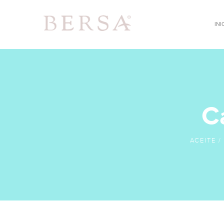
INI
INICIO
ACERCA DE NOSOTROS
CATALOGO
PEDIDOS
C
CONTACTO
ACEITE /