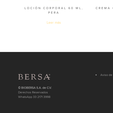
LOCIÓN CORPORAL 60 ML,
CREMA 
PERA
Leer más
Aviso de 
© BIOBERSA S.A. de C.V.
Derechos Reservados
WhatsApp
33 2171 3998