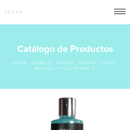
INICIO
ACERCA DE NOSOTROS
CATALOGO
Catálogo de Productos
PEDIDOS
ACEITE / CABELLO / CUERPO / HIGIENE / SALUD /
CONTACTO
PASSION / Y MUCHO MÁS !!!